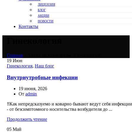
ЛИЦЕНЗИЯ
БЛОГ
АКЦИИ
НОВОСТИ
Контакты
Гинекология
Главная
»
Архив по категориям "Гинекология"
19
Июн
Гинекология
,
Наш блог
Внутриутробные инфекции
19 июня, 2026
От
admin
‼️Как непредсказуемо и коварно бывают ведут себя инфекци
- от безсимптомного носительства возбудителя до ...
Продолжить чтение
05
Май