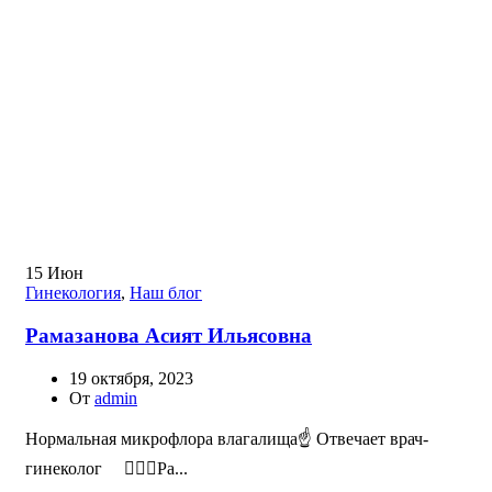
15
Июн
Гинекология
,
Наш блог
Рамазанова Асият Ильясовна
19 октября, 2023
От
admin
Нормальная микрофлора влагалища☝️ Отвечает врач-
гинеколог ⠀ 👩🏻‍⚕️Ра...