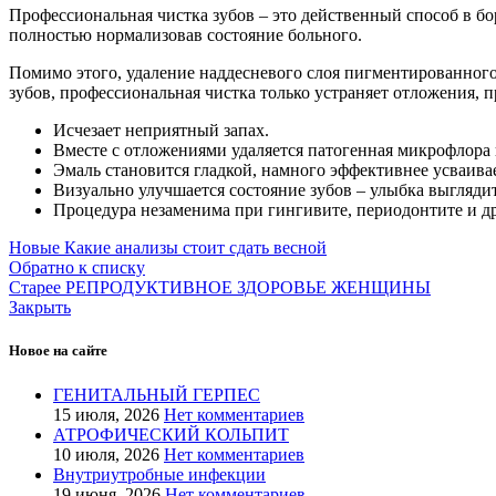
Профессиональная чистка зубов – это действенный способ в бо
полностью нормализовав состояние больного.
Помимо этого, удаление наддесневого слоя пигментированного 
зубов, профессиональная чистка только устраняет отложения, 
Исчезает неприятный запах.
Вместе с отложениями удаляется патогенная микрофлора 
Эмаль становится гладкой, намного эффективнее усваива
Визуально улучшается состояние зубов – улыбка выглядит
Процедура незаменима при гингивите, периодонтите и др
Новые
Какие анализы стоит сдать весной
Обратно к списку
Старее
РЕПРОДУКТИВНОЕ ЗДОРОВЬЕ ЖЕНЩИНЫ
Закрыть
Новое на сайте
ГЕ­НИТАЛЬ­НЫЙ ГЕР­ПЕС
15 июля, 2026
Нет комментариев
АТРОФИЧЕСКИЙ КОЛЬПИТ
10 июля, 2026
Нет комментариев
Внутриутробные инфекции
19 июня, 2026
Нет комментариев