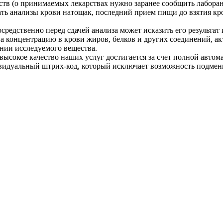
ств (о принимаемых лекарствах нужно заранее сообщить лаборан
ать анализы крови натощак, последний прием пищи до взятия кро
осредственно перед сдачей анализа может исказить его результа
на концентрацию в крови жиров, белков и других соединений, а
янии исследуемого вещества.
высокое качество наших услуг достигается за счет полной авто
видуальный штрих-код, который исключает возможность подмен