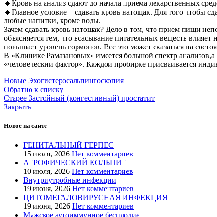
🔹Кровь на анализ сдают до начала приема лекарственных сред
🔹Главное условие – сдавать кровь натощак. Для того чтобы сд
любые напитки, кроме воды.
Зачем сдавать кровь натощак? Дело в том, что прием пищи неп
объясняется тем, что всасывание питательных веществ влияет 
повышает уровень гормонов. Все это может сказаться на состо
В «Клинике Рамазановых» имеется большой спектр анализов,а 
«человеческий фактор». Каждой пробирке присваивается инди
Новые
Эхогистеросальпингоскопия
Обратно к списку
Старее
Застойный (конгестивный) простатит
Закрыть
Новое на сайте
ГЕ­НИТАЛЬ­НЫЙ ГЕР­ПЕС
15 июля, 2026
Нет комментариев
АТРОФИЧЕСКИЙ КОЛЬПИТ
10 июля, 2026
Нет комментариев
Внутриутробные инфекции
19 июня, 2026
Нет комментариев
ЦИ­ТОМЕ­ГАЛО­ВИРУС­НАЯ ИН­ФЕКЦИЯ
19 июня, 2026
Нет комментариев
Мужское аутоиммунное бесплодие