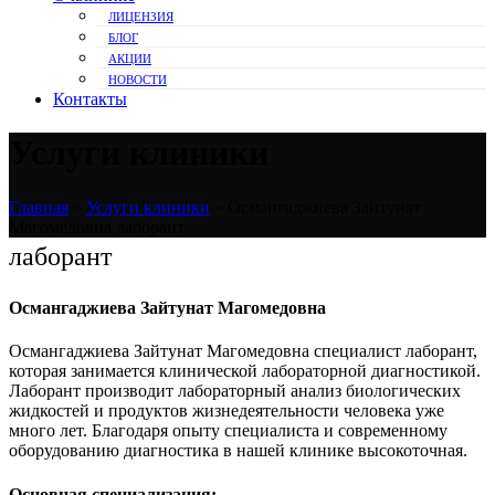
ЛИЦЕНЗИЯ
БЛОГ
АКЦИИ
НОВОСТИ
Контакты
Услуги клиники
Главная
»
Услуги клиники
»
Османгаджиева Зайтунат
Магомедовна лаборант
лаборант
Османгаджиева Зайтунат Магомедовна
Османгаджиева Зайтунат Магомедовна специалист лаборант,
которая занимается клинической лабораторной диагностикой.
Лаборант производит лабораторный анализ биологических
жидкостей и продуктов жизнедеятельности человека уже
много лет. Благодаря опыту специалиста и современному
оборудованию диагностика в нашей клинике высокоточная.
Основная специализация: