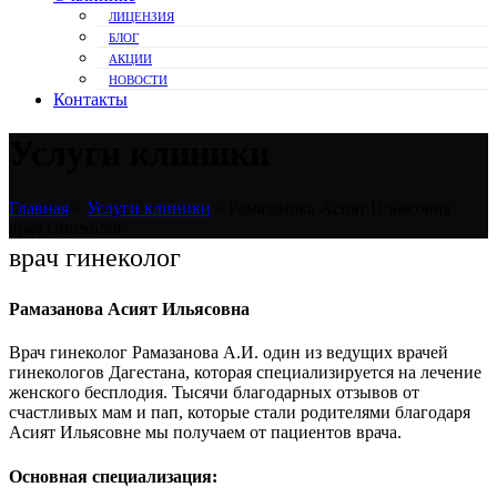
ЛИЦЕНЗИЯ
БЛОГ
АКЦИИ
НОВОСТИ
Контакты
Услуги клиники
Главная
»
Услуги клиники
»
Рамазанова Асият Ильясовна
врач гинеколог
врач гинеколог
Рамазанова Асият Ильясовна
Врач гинеколог Рамазанова А.И. один из ведущих врачей
гинекологов Дагестана, которая специализируется на лечение
женского бесплодия. Тысячи благодарных отзывов от
счастливых мам и пап, которые стали родителями благодаря
Асият Ильясовне мы получаем от пациентов врача.
Основная специализация: